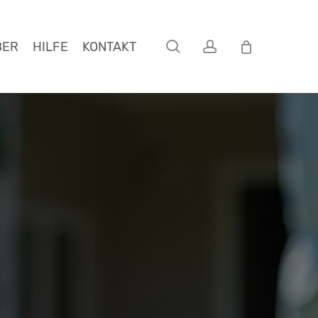
search
account
BER
HILFE
KONTAKT