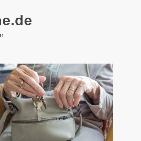
e.de
en